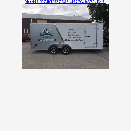
01cc4491527df6f5937f389fcf9776a5c370e1349c