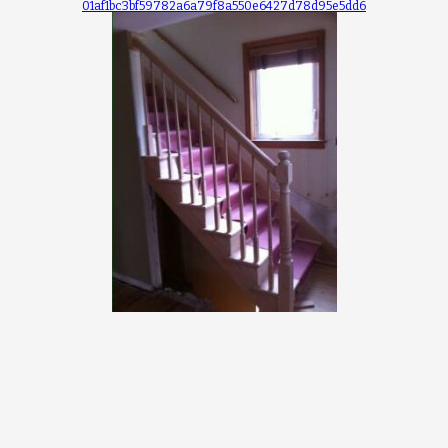
01af1bc3bf59782a6a79f8a550e6427d78d95e5dd6