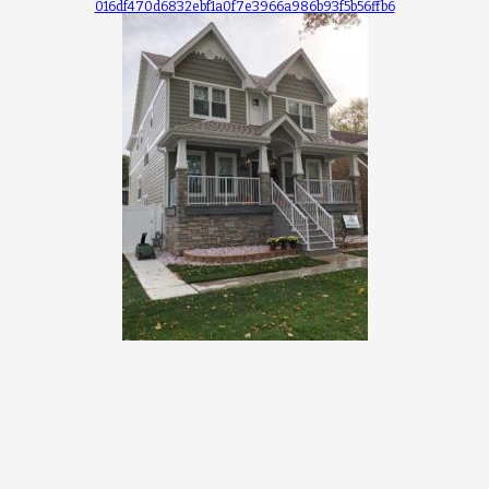
016df470d6832ebf1a0f7e3966a986b93f5b56ffb6