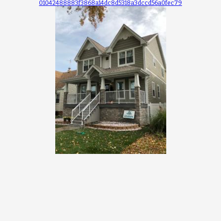
01042488883f3868a14dc8d5318a3dccd56a0fec79