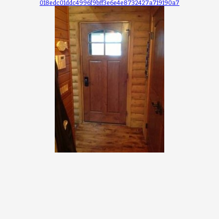
018edc01ddc4996f9bff3e6e4e8732427a719190a7