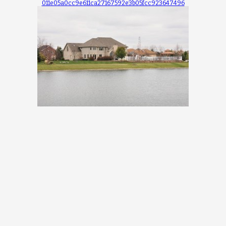
011e05a0cc9e611ca27167592e3b05fcc923647496