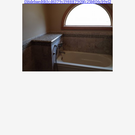
016debaed6b3cd6379c19888790bfc25b806cb9e12