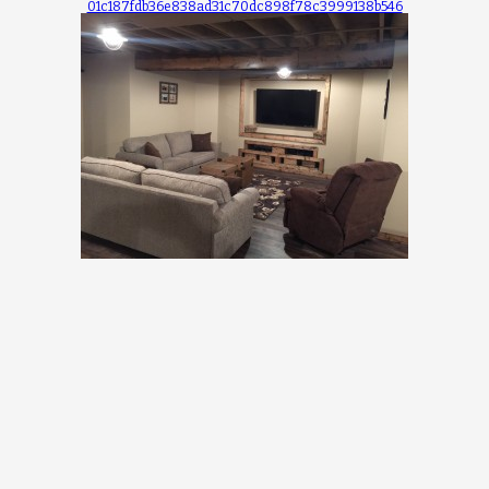
01c187fdb36e838ad31c70dc898f78c3999138b546