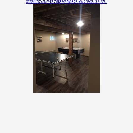
0152f1f57c5c7437618976b1823b6c25912c39f37d