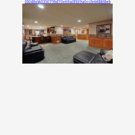
010d8e14035079bd70e69a0fb39a0ccfe641bb5beb