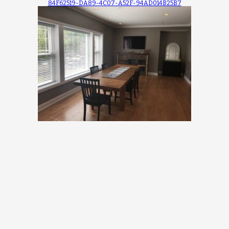
84F62519-DA89-4C07-A52F-94AD014B25B7